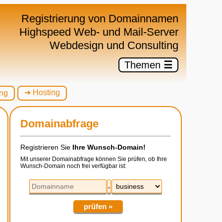
×
Registrierung von Domainnamen
Highspeed Web- und Mail-Server
Webdesign und Consulting
Themen
☰
➜ Hosting
ng
Domainabfrage
Registrieren Sie
Ihre Wunsch-Domain!
Mit unserer Domainabfrage können Sie prüfen, ob Ihre
Wunsch-Domain noch frei verfügbar ist:
.
prüfen »