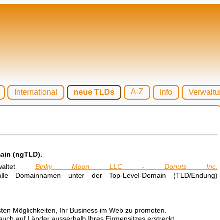
A-Z
International
neue TLDs
Info
Verwaltu
ain (ngTLD).
erwaltet
Binky Moon LLC - Donuts Inc.
le Domainnamen unter der Top-Level-Domain (TLD/Endung)
sten Möglichkeiten, Ihr Business im Web zu promoten.
auch auf Länder ausserhalb Ihres Firmensitzes erstreckt.