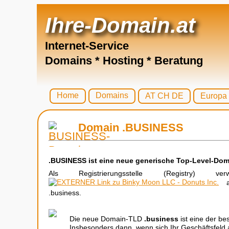
Ihre-Domain.at
Internet-Service
Domains * Hosting * Beratung
Home
Domains
AT CH DE
Europa
Domain .BUSINESS
.BUSINESS ist eine neue generische Top-Level-Dom
Als Registrierungsstelle (Registry) v
al
.business.
Die neue Domain-TLD
.business
ist eine der be
Insbesonders dann, wenn sich Ihr Geschäftsfeld 