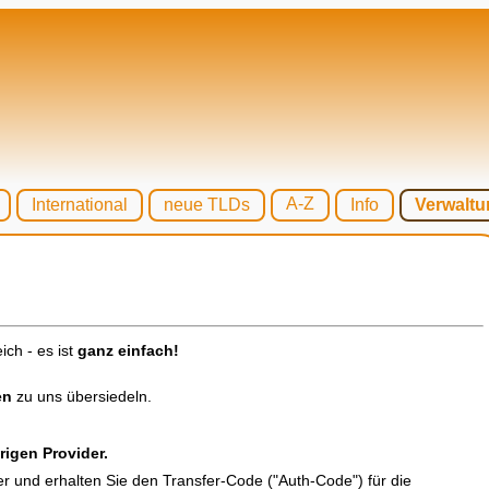
A-Z
International
neue TLDs
Info
Verwaltu
ich - es ist
ganz einfach!
en
zu uns übersiedeln.
igen Provider.
r und erhalten Sie den Transfer-Code ("Auth-Code") für die