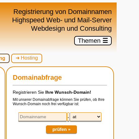
×
Registrierung von Domainnamen
Highspeed Web- und Mail-Server
Webdesign und Consulting
Themen
☰
➜ Hosting
ng
Domainabfrage
Registrieren Sie
Ihre Wunsch-Domain!
Mit unserer Domainabfrage können Sie prüfen, ob Ihre
Wunsch-Domain noch frei verfügbar ist:
.
prüfen »